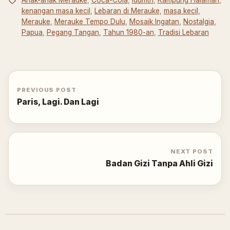
Anak-anak Merauke
,
Coca-Cola
,
Idulfitri
,
Kampung Halaman
,
kenangan masa kecil
,
Lebaran di Merauke
,
masa kecil
,
Merauke
,
Merauke Tempo Dulu
,
Mosaik Ingatan
,
Nostalgia
,
Papua
,
Pegang Tangan
,
Tahun 1980-an
,
Tradisi Lebaran
PREVIOUS POST
Paris, Lagi. Dan Lagi
NEXT POST
Badan Gizi Tanpa Ahli Gizi