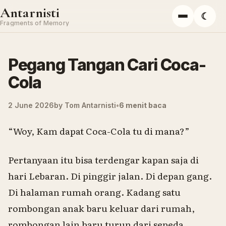
Skip to content
Antarnisti
☾
Menu
Fragments of Memory
Pegang Tangan Cari Coca-
Cola
2 June 2026
by
Tom Antarnisti
6 menit baca
“Woy,
Kam
dapat Coca-Cola
tu
di mana?”
Pertanyaan itu bisa terdengar kapan saja di
hari Lebaran. Di pinggir jalan. Di depan gang.
Di halaman rumah orang. Kadang satu
rombongan anak baru keluar dari rumah,
rombongan lain baru turun dari sepeda.