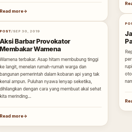
Re
Read more
PO
POST
/
SEP 30, 2019
Ja
Aksi Barbar Provokator
Pa
Membakar Wamena
Rep
per
Wamena terbakar. Asap hitam membubung tinggi
rup
ke langit, menelan rumah-rumah warga dan
oto
bangunan pemerintah dalam kobaran api yang tak
nam
kenal ampun. Puluhan nyawa lenyap seketika,
dihilangkan dengan cara yang membuat akal sehat
kita merinding…
Re
Read more