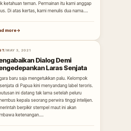
ak ketahuan teman. Permainan itu kami anggap
ius. Di atas kertas, kami menulis dua nama.…
ad more
ST
/
MAY 3, 2021
ngabaikan Dialog Demi
engedepankan Laras Senjata
ara baru saja mengetukkan palu. Kelompok
senjata di Papua kini menyandang label teroris.
utusan ini datang tak lama setelah peluru
embus kepala seorang perwira tinggi intelijen.
erintah berpikir stempel maut ini akan
mbawa ketenangan.…