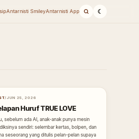
sip
Antarnisti Smiley
Antarnisti App
☾
ST
/
JUN 25, 2026
lapan Huruf TRUE LOVE
u, sebelum ada AI, anak-anak punya mesin
diksinya sendiri: selembar kertas, bolpen, dan
a seseorang yang ditulis pelan-pelan supaya