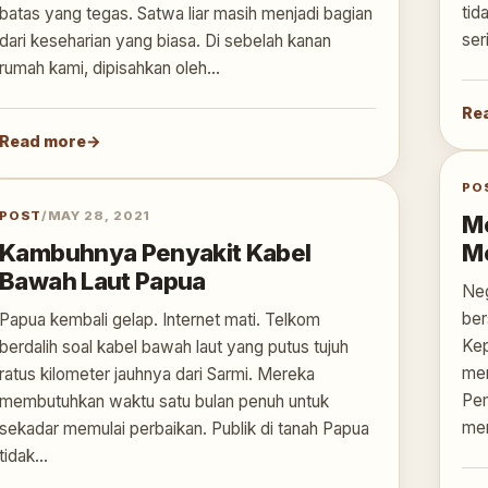
tid
batas yang tegas. Satwa liar masih menjadi bagian
ser
dari keseharian yang biasa. Di sebelah kanan
rumah kami, dipisahkan oleh…
Re
Read more
PO
POST
/
MAY 28, 2021
Me
Kambuhnya Penyakit Kabel
M
Bawah Laut Papua
Neg
ber
Papua kembali gelap. Internet mati. Telkom
Kep
berdalih soal kabel bawah laut yang putus tujuh
men
ratus kilometer jauhnya dari Sarmi. Mereka
Pem
membutuhkan waktu satu bulan penuh untuk
me
sekadar memulai perbaikan. Publik di tanah Papua
tidak…