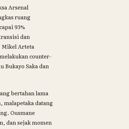
ksa Arsenal
ngkas ruang
capai 93%
transisi dan
 Mikel Arteta
melakukan counter-
idu Bukayo Saka dan
yang bertahan lama
n, malapetaka datang
rang. Ousmane
n, dan sejak momen