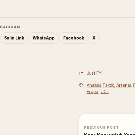
BAGIKAN
Salin Link
WhatsApp
Facebook
X
Jusf FYI
Analisis Taktik
,
Arsenal
,
Eropa
,
UCL
PREVIOUS POST
Koci-Koci untuk Yan