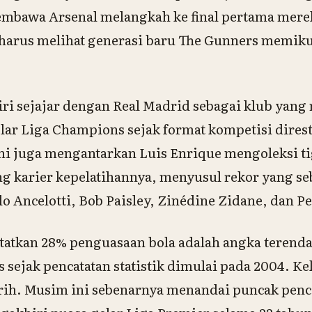
embawa Arsenal melangkah ke final pertama mere
i harus melihat generasi baru The Gunners memik
iri sejajar dengan Real Madrid sebagai klub yan
r Liga Champions sejak format kompetisi direst
ni juga mengantarkan Luis Enrique mengoleksi tig
g karier kepelatihannya, menyusul rekor yang s
o Ancelotti, Bob Paisley, Zinédine Zidane, dan P
tatkan 28% penguasaan bola adalah angka terenda
 sejak pencatatan statistik dimulai pada 2004. K
erih. Musim ini sebenarnya menandai puncak pen