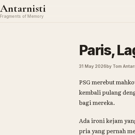
Skip to content
Antarnisti
Fragments of Memory
Paris, La
31 May 2026
by
Tom Antarn
PSG merebut mahkota
kembali pulang deng
bagi mereka.
Ada ironi kejam yan
pria yang pernah me