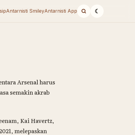
sip
Antarnisti Smiley
Antarnisti App
☾
entara Arsenal harus
asa semakin akrab
keenam, Kai Havertz,
 2021, melepaskan