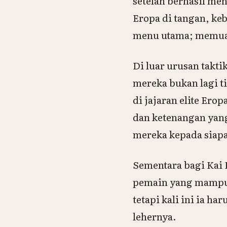
setelah berhasil me
Eropa di tangan, keb
menu utama; memuask
Di luar urusan takt
mereka bukan lagi t
di jajaran elite Er
dan ketenangan yang
mereka kepada siap
Sementara bagi Kai 
pemain yang mampu 
tetapi kali ini ia h
lehernya.