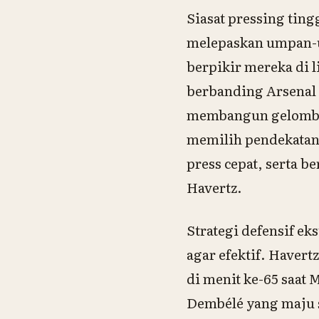
Siasat pressing tin
melepaskan umpan-u
berpikir mereka di 
berbanding Arsenal 
membangun gelomban
memilih pendekatan
press cepat, serta b
Havertz.
Strategi defensif e
agar efektif. Haver
di menit ke-65 saat
Dembélé yang maju 