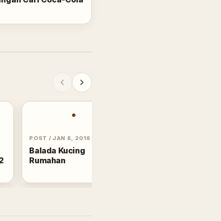
•
I
POST
/
JAN 8, 2016
STATUS
/
SEP 10, 2005
Balada Kucing
Ini sagnat menraik
2
Rumahan