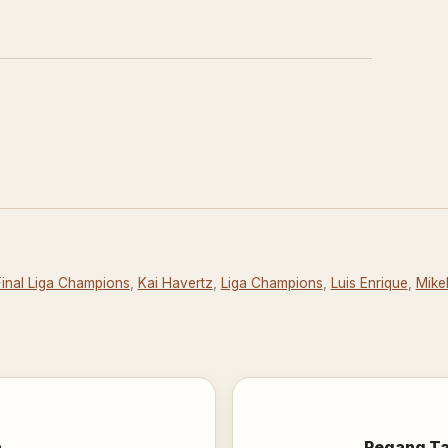
Final Liga Champions
,
Kai Havertz
,
Liga Champions
,
Luis Enrique
,
Mikel
a
Pegang Ta