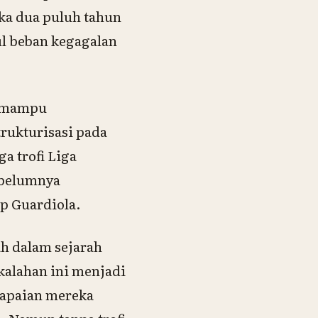
ka dua puluh tahun
ul beban kegagalan
g mampu
rukturisasi pada
a trofi Liga
ebelumnya
ep Guardiola.
h dalam sejarah
ekalahan ini menjadi
capaian mereka