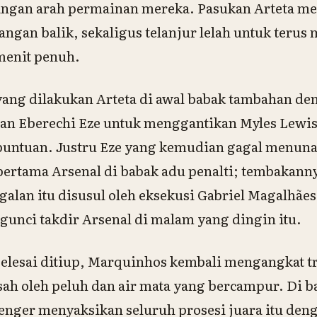
langan arah permainan mereka. Pasukan Arteta me
ngan balik, sekaligus telanjur lelah untuk ter
menit penuh.
yang dilakukan Arteta di awal babak tambahan 
n Eberechi Eze untuk menggantikan Myles Lewis-
untuan. Justru Eze yang kemudian gagal menuna
ertama Arsenal di babak adu penalti; tembakanny
alan itu disusul oleh eksekusi Gabriel Magalhã
unci takdir Arsenal di malam yang dingin itu.
selesai ditiup, Marquinhos kembali mengangkat tro
ah oleh peluh dan air mata yang bercampur. Di b
nger menyaksikan seluruh prosesi juara itu deng