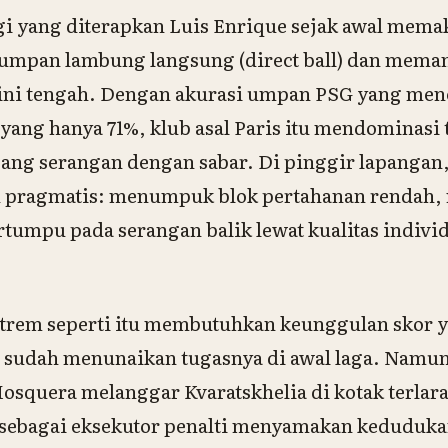
ggi yang diterapkan Luis Enrique sejak awal mema
mpan lambung langsung (direct ball) dan mema
lini tengah. Dengan akurasi umpan PSG yang men
yang hanya 71%, klub asal Paris itu mendominasi 
g serangan dengan sabar. Di pinggir lapangan,
 pragmatis: menumpuk blok pertahanan rendah, 
ertumpu pada serangan balik lewat kualitas indiv
kstrem seperti itu membutuhkan keunggulan skor 
tz sudah menunaikan tugasnya di awal laga. Namu
 Mosquera melanggar Kvaratskhelia di kotak terla
sebagai eksekutor penalti menyamakan keduduka