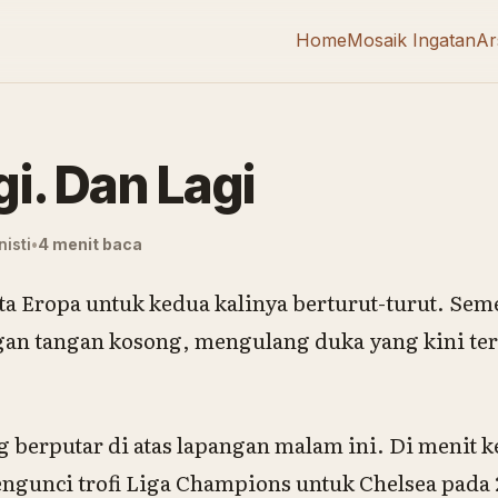
Home
Mosaik Ingatan
Ar
gi. Dan Lagi
isti
4 menit baca
 Eropa untuk kedua kalinya berturut-turut. Sem
an tangan kosong, mengulang duka yang kini ter
g berputar di atas lapangan malam ini. Di menit 
ngunci trofi Liga Champions untuk Chelsea pada