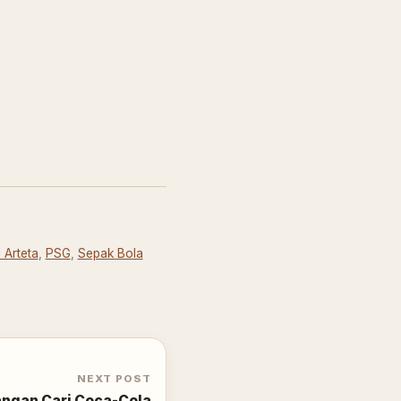
 Arteta
,
PSG
,
Sepak Bola
NEXT POST
ngan Cari Coca-Cola