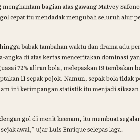
g menghantam bagian atas gawang Matvey Safonov
gol cepat itu mendadak mengubah seluruh alur p
 hingga babak tambahan waktu dan drama adu pen
angka di atas kertas menceritakan dominasi yan
asai 72% aliran bola, melepaskan 19 tembakan b
iptakan 11 sepak pojok. Namun, sepak bola tidak
m ini ketimpangan statistik itu menjadi siksaan 
engan gol di menit keenam, itu membuat segala
 sejak awal,” ujar Luis Enrique selepas laga.