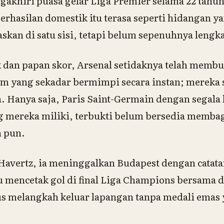
ngakhiri puasa gelar Liga Premier selama 22 tahun
erhasilan domestik itu terasa seperti hidangan y
an di satu sisi, tetapi belum sepenuhnya lengk
ik dan papan skor, Arsenal setidaknya telah memb
im yang sekadar bermimpi secara instan; mereka 
opa. Hanya saja, Paris Saint-Germain dengan segal
 mereka miliki, terbukti belum bersedia membagi
a pun.
Havertz, ia meninggalkan Budapest dengan catata
mencetak gol di final Liga Champions bersama d
arus melangkah keluar lapangan tanpa medali emas