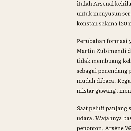
itulah Arsenal kehi
untuk menyusun sera
konstan selama 120 
Perubahan formasi 
Martin Zubimendi da
tidak membuang keb
sebagai penendang p
mudah dibaca. Kegag
mistar gawang, meng
Saat peluit panjang 
udara. Wajahnya bas
penonton, Arsène We