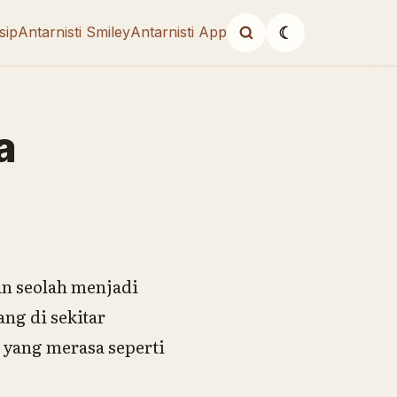
sip
Antarnisti Smiley
Antarnisti App
☾
a
an seolah menjadi
ng di sekitar
 yang merasa seperti