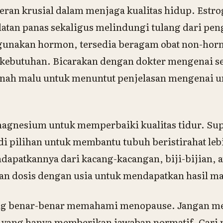
ran krusial dalam menjaga kualitas hidup. Estr
tan panas sekaligus melindungi tulang dari pen
nakan hormon, tersedia beragam obat non-horm
kebutuhan. Bicarakan dengan dokter mengenai se
rnah malu untuk menuntut penjelasan mengenai u
magnesium untuk memperbaiki kualitas tidur. S
adi pilihan untuk membantu tubuh beristirahat le
dapatkannya dari kacang-kacangan, biji-bijian, 
kan dosis dengan usia untuk mendapatkan hasil m
ng benar-benar memahami menopause. Jangan 
 yang hanya memberikan jawaban normatif. Cari