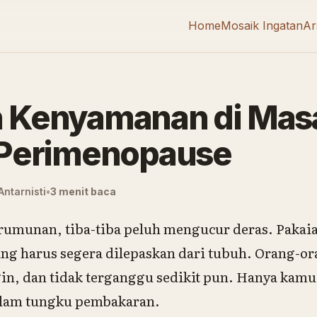
Home
Mosaik Ingatan
Ar
n Kenyamanan di Mas
i Perimenopause
ntarnisti
3 menit baca
erumunan, tiba-tiba peluh mengucur deras. Pakai
g harus segera dilepaskan dari tubuh. Orang-ora
ngin, dan tidak terganggu sedikit pun. Hanya kamu
dalam tungku pembakaran.