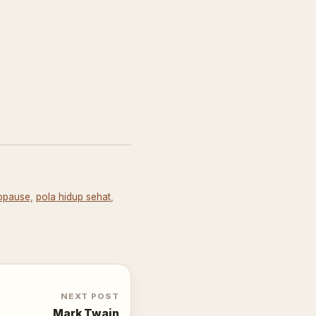
opause
,
pola hidup sehat
,
NEXT POST
Mark Twain