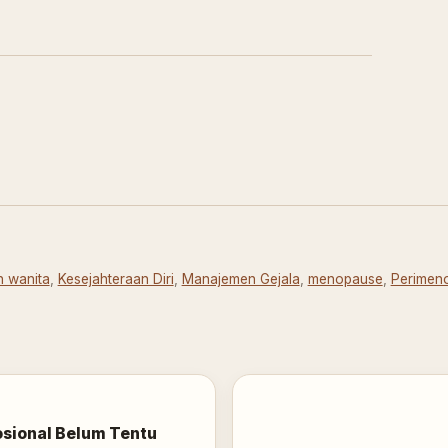
n wanita
,
Kesejahteraan Diri
,
Manajemen Gejala
,
menopause
,
Perimen
sional Belum Tentu