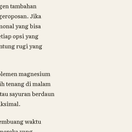
ogen tambahan
geroposan. Jika
onal yang bisa
tiap opsi yang
ntung rugi yang
uplemen magnesium
bih tenang di malam
atau sayuran berdaun
aksimal.
membuang waktu
 mereka yang