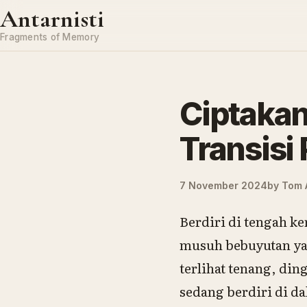
Skip to content
Antarnisti
Fragments of Memory
Ciptaka
Transis
7 November 2024
by
Tom A
Berdiri di tengah k
musuh bebuyutan yan
terlihat tenang, di
sedang berdiri di 