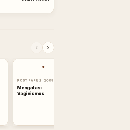
•
POST
/
APR 2, 2009
Mengatasi
Vaginismus
POST
/
AUG 12, 2021
Mekanisme Saraf
Menanggapi Debar
Asmara