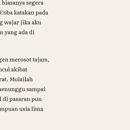
n biasanya segera
 Coba katakan pada
 wajar jika aku
m yang ada di
ogen merosot tajam,
ncul akibat
at. Mulailah
 menunggu sampai
 di pasaran pun
empuan usia lima