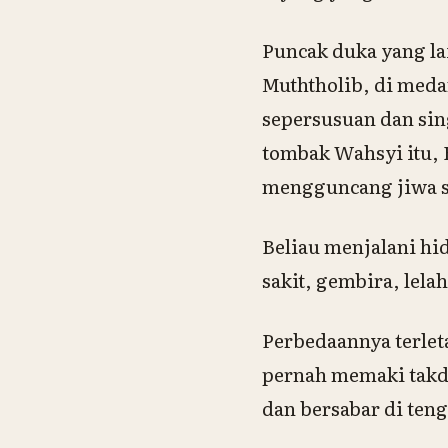
Puncak duka yang lai
Muththolib, di med
sepersusuan dan sing
tombak Wahsyi itu, 
mengguncang jiwa s
Beliau menjalani hi
sakit, gembira, lela
Perbedaannya terlet
pernah memaki takdi
dan bersabar di teng