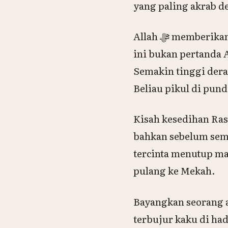
yang paling akrab d
Allah ﷻ memberikan ujian hidup lewat rasa takut, kelaparan, dan kehilangan jiwa. Ujian
ini bukan pertanda Allah ﷻ membuang hamba-Nya, melainkan sebuah
Semakin tinggi dera
Beliau pikul di pun
Kisah kesedihan Rasulullah ﷺ dimulai jauh sebelum kenabian. 
bahkan sebelum sem
tercinta menutup ma
pulang ke Mekah.
Bayangkan seorang a
terbujur kaku di ha