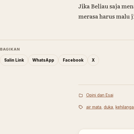
Jika Beliau saja me
merasa harus malu j
BAGIKAN
Salin Link
WhatsApp
Facebook
X
Opini dan Esai
air mata
,
duka
,
kehilanga