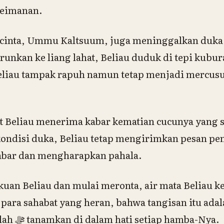
keimanan.
ercinta, Ummu Kaltsuum, juga meninggalkan duka
urunkan ke liang lahat, Beliau duduk di tepi kub
Beliau tampak rapuh namun tetap menjadi mercus
at Beliau menerima kabar kematian cucunya yang 
ondisi duka, Beliau tetap mengirimkan pesan pe
sabar dan mengharapkan pahala.
kuan Beliau dan mulai meronta, air mata Beliau k
ara sahabat yang heran, bahwa tangisan itu adala
sayang yang AllahAllah ﷻ tanamkan di dalam hati setiap hamba-Nya.