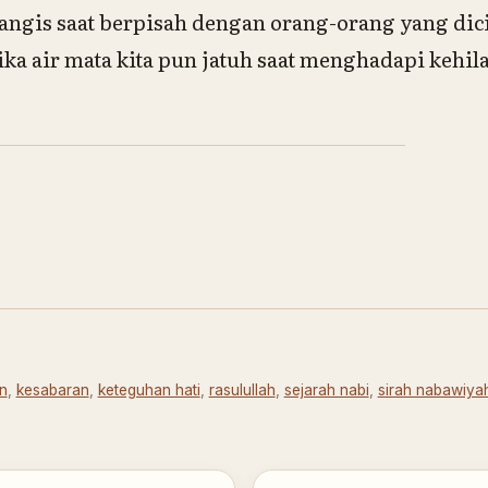
nangis saat berpisah dengan orang-orang yang dic
ika air mata kita pun jatuh saat menghadapi kehi
n
,
kesabaran
,
keteguhan hati
,
rasulullah
,
sejarah nabi
,
sirah nabawiya