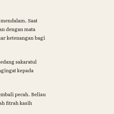
 mendalam. Saat
uran dengan mata
uar ketenangan bagi
sedang sakaratul
ngingat kepada
embali pecah. Beliau
h fitrah kasih