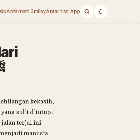
sip
Antarnisti Smiley
Antarnisti App
☾
ari
ulullah ﷺ
Kehilangan kekasih,
yang sulit ditutup.
alan terjal ini