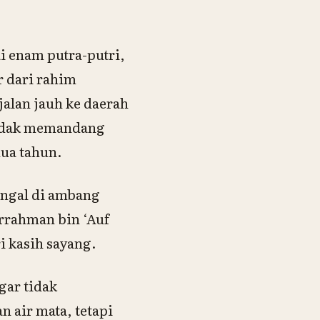
i enam putra-putri,
 dari rahim
alan jauh ke daerah
tidak memandang
dua tahun.
engal di ambang
rrahman bin ‘Auf
i kasih sayang.
gar tidak
 air mata, tetapi