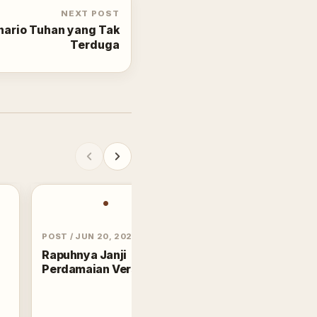
NEXT POST
ario Tuhan yang Tak
Terduga
•
POST
/
JUN 20, 2026
Rapuhnya Janji
Perdamaian Versailles
POST
/
MAY 1, 2021
Ketika Mimpi
Teknologi Terjebak d