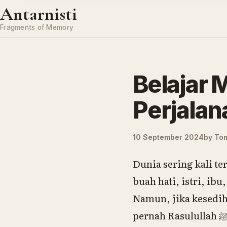
Skip to content
Antarnisti
Fragments of Memory
Belajar 
10 September 2024
by
Tom
Dunia sering kali t
buah hati, istri, ib
Namun, jika kesedih
pernah Rasulullah ﷺ lalui. Beliau yang paling dicintai Allah ﷻ justru menjadi manusia