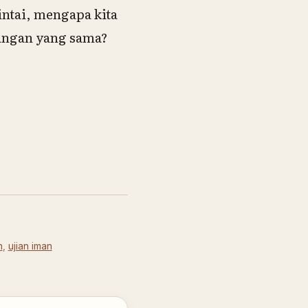
intai, mengapa kita
langan yang sama?
h
,
ujian iman