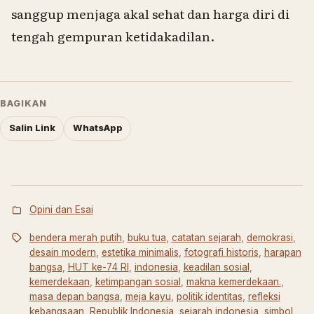
sanggup menjaga akal sehat dan harga diri di
tengah gempuran ketidakadilan.
BAGIKAN
Salin Link
WhatsApp
Opini dan Esai
bendera merah putih
,
buku tua
,
catatan sejarah
,
demokrasi
,
desain modern
,
estetika minimalis
,
fotografi historis
,
harapan
bangsa
,
HUT ke-74 RI
,
indonesia
,
keadilan sosial
,
kemerdekaan
,
ketimpangan sosial
,
makna kemerdekaan.
,
masa depan bangsa
,
meja kayu
,
politik identitas
,
refleksi
kebangsaan
,
Republik Indonesia
,
sejarah indonesia
,
simbol