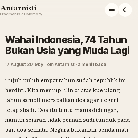
Skip to content
Antarnisti
☾
Menu
Fragments of Memory
Wahai Indonesia, 74 Tahun
Bukan Usia yang Muda Lagi
17 August 2019
by
Tom Antarnisti
2 menit baca
Tujuh puluh empat tahun sudah republik ini
berdiri. Kita meniup lilin di atas kue ulang
tahun sambil merapalkan doa agar negeri
tetap abadi. Doa itu tentu manis didengar,
namun sejarah tidak pernah sudi tunduk pada
bait doa semata. Negara bukanlah benda mati