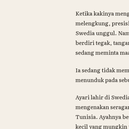
Ketika kakinya meng
melengkung, presis
Swedia unggul. Namu
berdiri tegak, tang
sedang meminta maa
Ia sedang tidak mem
menunduk pada seb
Ayari lahir di Swed
mengenakan seragam
Tunisia. Ayahnya be
kecil yang mungkin 