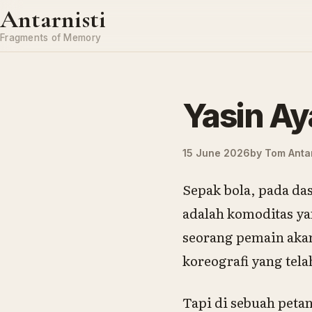
Skip to content
Antarnisti
Fragments of Memory
Yasin Ay
15 June 2026
by
Tom Antar
Sepak bola, pada das
adalah komoditas ya
seorang pemain akan
koreografi yang tela
Tapi di sebuah petan