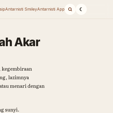
sip
Antarnisti Smiley
Antarnisti App
☾
uah Akar
a, kegembiraan
ng, lazimnya
 atau menari dengan
ng sunyi.