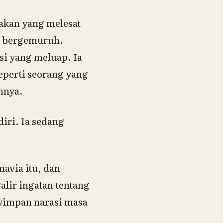
bakan yang melesat
n bergemuruh.
si yang meluap. Ia
eperti seorang yang
nnya.
iri. Ia sedang
avia itu, dan
lir ingatan tentang
nyimpan narasi masa