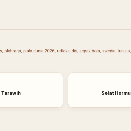
as
,
olahraga
,
piala dunia 2026
,
refleksi diri
,
sepak bola
,
swedia
,
tunisia
 Tarawih
Selat Hormu