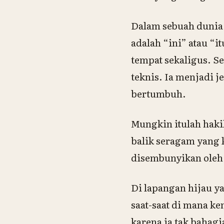
Dalam sebuah dunia 
adalah “ini” atau “i
tempat sekaligus. Se
teknis. Ia menjadi j
bertumbuh.
Mungkin itulah hak
balik seragam yang k
disembunyikan oleh
Di lapangan hijau y
saat-saat di mana k
karena ia tak bahagi