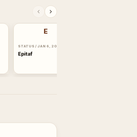
E
B
STATUS
/
JAN 6, 2013
STATUS
/
DEC 16, 2013
Epitaf
Berdua