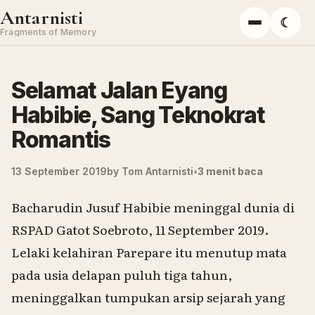
Skip to content
Antarnisti
☾
Menu
Fragments of Memory
Selamat Jalan Eyang
Habibie, Sang Teknokrat
Romantis
13 September 2019
by
Tom Antarnisti
3 menit baca
Bacharudin Jusuf Habibie meninggal dunia di
RSPAD Gatot Soebroto, 11 September 2019.
Lelaki kelahiran Parepare itu menutup mata
pada usia delapan puluh tiga tahun,
meninggalkan tumpukan arsip sejarah yang