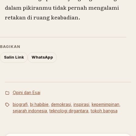
dalam pikiranmu tidak pernah mengalami
retakan di ruang keabadian.
BAGIKAN
Salin Link
WhatsApp
Opini dan Esai
biografi
,
bj habibie
,
demokrasi
,
inspirasi
,
kepemimpinan
,
sejarah indonesia
,
teknologi dirgantara
,
tokoh bangsa