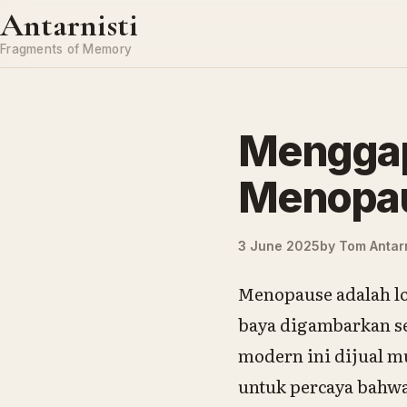
Skip to content
Antarnisti
Fragments of Memory
Menggap
Menopa
3 June 2025
by
Tom Antarn
Menopause adalah l
baya digambarkan se
modern ini dijual m
untuk percaya bahw