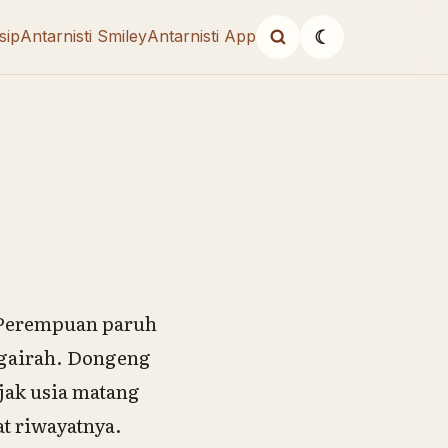
sip
Antarnisti Smiley
Antarnisti App
☾
 Perempuan paruh
 gairah. Dongeng
jak usia matang
t riwayatnya.