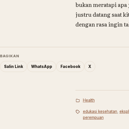
bukan meratapi apa 
justru datang saat 
dengan rasa ingin t
BAGIKAN
Salin Link
WhatsApp
Facebook
X
Health
edukasi kesehatan
,
ekspl
perempuan