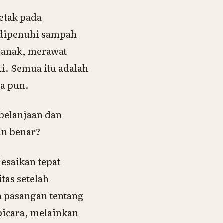
letak pada
 dipenuhi sampah
n anak, merawat
i. Semua itu adalah
pa pun.
belanjaan dan
an benar?
esaikan tepat
tas setelah
a pasangan tentang
bicara, melainkan