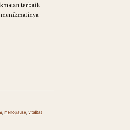
ikmatan terbaik
i menikmatinya
im
,
menopause
,
vitalitas