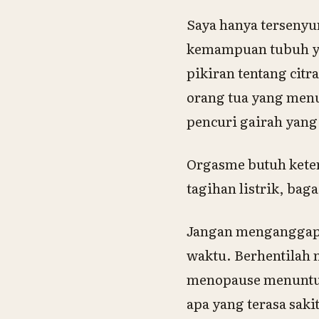
Saya hanya tersenyu
kemampuan tubuh ya
pikiran tentang cit
orang tua yang menu
pencuri gairah yang
Orgasme butuh keten
tagihan listrik, ba
Jangan menganggap s
waktu. Berhentilah 
menopause menuntut 
apa yang terasa sak