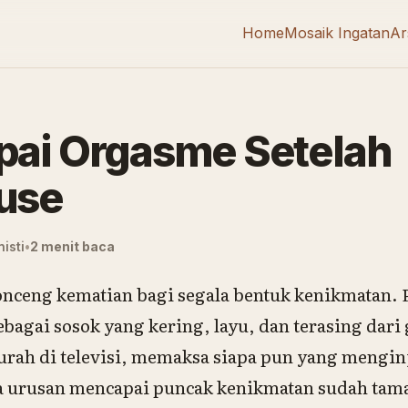
Home
Mosaik Ingatan
Ar
ai Orgasme Setelah
use
isti
2 menit baca
onceng kematian bagi segala bentuk kenikmatan.
bagai sosok yang kering, layu, dan terasing dari
urah di televisi, memaksa siapa pun yang mengin
a urusan mencapai puncak kenikmatan sudah tama