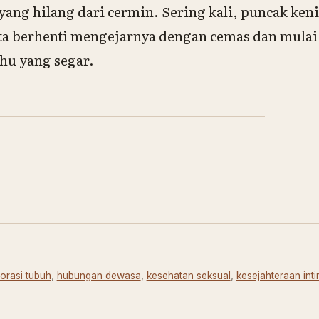
yang hilang dari cermin. Sering kali, puncak ken
kita berhenti mengejarnya dengan cemas dan mula
ahu yang segar.
orasi tubuh
,
hubungan dewasa
,
kesehatan seksual
,
kesejahteraan int