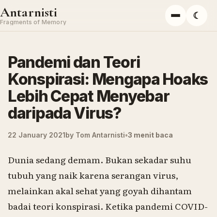
Skip to content
Antarnisti
☾
Menu
Fragments of Memory
Pandemi dan Teori
Konspirasi: Mengapa Hoaks
Lebih Cepat Menyebar
daripada Virus?
22 January 2021
by
Tom Antarnisti
3 menit baca
Dunia sedang demam. Bukan sekadar suhu
tubuh yang naik karena serangan virus,
melainkan akal sehat yang goyah dihantam
badai teori konspirasi. Ketika pandemi COVID-