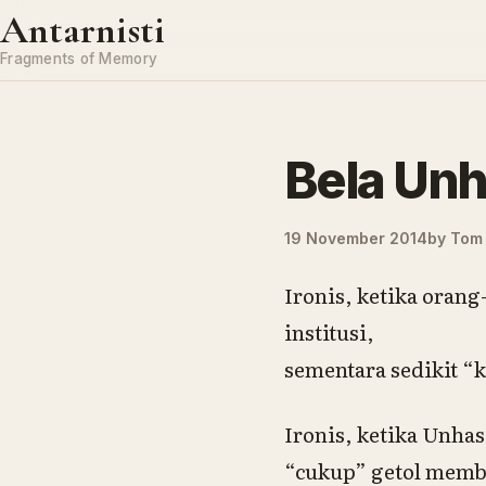
Skip to content
Antarnisti
Fragments of Memory
Bela Un
19 November 2014
by
Tom 
Ironis, ketika oran
institusi,
sementara sedikit “k
Ironis, ketika Unha
“cukup” getol membe