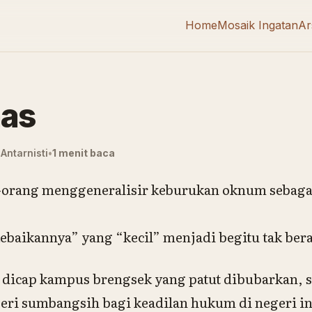
Home
Mosaik Ingatan
Ar
has
Antarnisti
1 menit baca
g-orang menggeneralisir keburukan oknum sebag
ebaikannya” yang “kecil” menjadi begitu tak bera
s dicap kampus brengsek yang patut dibubarkan,
ri sumbangsih bagi keadilan hukum di negeri in