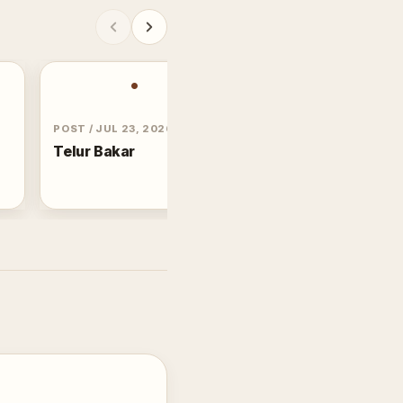
•
P
POST
/
JUL 23, 2026
STATUS
/
JUN 28, 2014
Telur Bakar
Prabowo dan Jokow