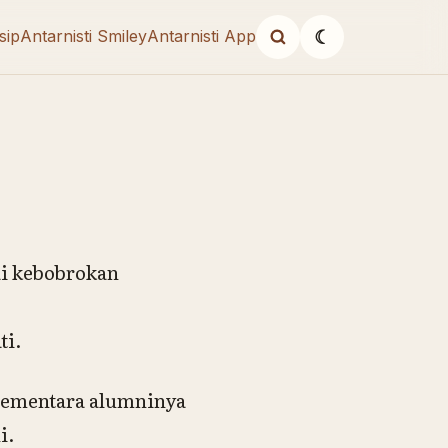
sip
Antarnisti Smiley
Antarnisti App
☾
ai kebobrokan
ti.
 sementara alumninya
i.