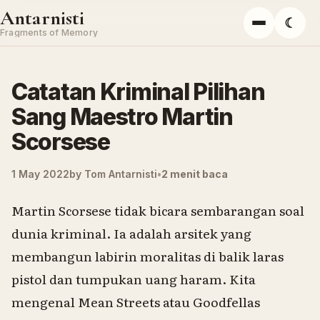
Skip to content
Antarnisti
☾
Menu
Fragments of Memory
Catatan Kriminal Pilihan
Sang Maestro Martin
Scorsese
1 May 2022
by
Tom Antarnisti
2 menit baca
Martin Scorsese tidak bicara sembarangan soal
dunia kriminal. Ia adalah arsitek yang
membangun labirin moralitas di balik laras
pistol dan tumpukan uang haram. Kita
mengenal
Mean Streets
atau
Goodfellas