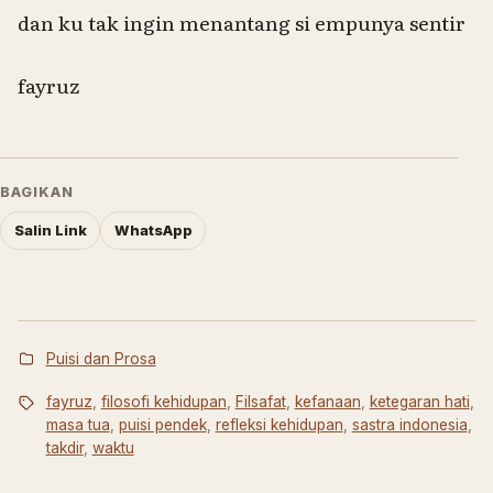
dan ku tak ingin menantang si empunya sentir
fayruz
BAGIKAN
Salin Link
WhatsApp
Puisi dan Prosa
fayruz
,
filosofi kehidupan
,
Filsafat
,
kefanaan
,
ketegaran hati
,
masa tua
,
puisi pendek
,
refleksi kehidupan
,
sastra indonesia
,
takdir
,
waktu