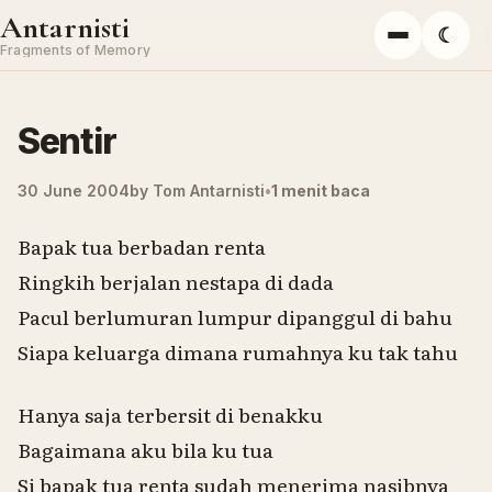
Skip to content
Antarnisti
☾
Menu
Fragments of Memory
Sentir
30 June 2004
by
Tom Antarnisti
1 menit baca
Bapak tua berbadan renta
Ringkih berjalan nestapa di dada
Pacul berlumuran lumpur dipanggul di bahu
Siapa keluarga dimana rumahnya ku tak tahu
Hanya saja terbersit di benakku
Bagaimana aku bila ku tua
Si bapak tua renta sudah menerima nasibnya