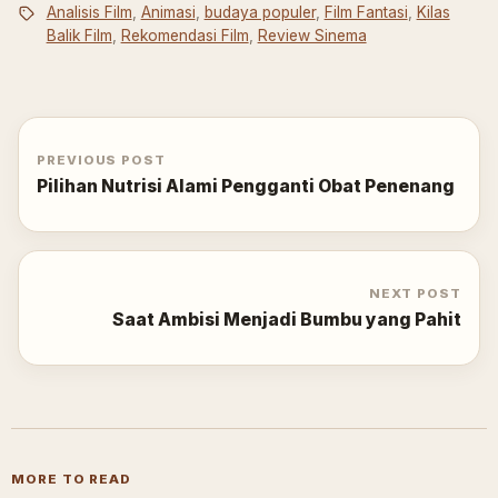
Analisis Film
,
Animasi
,
budaya populer
,
Film Fantasi
,
Kilas
Balik Film
,
Rekomendasi Film
,
Review Sinema
PREVIOUS POST
Pilihan Nutrisi Alami Pengganti Obat Penenang
NEXT POST
Saat Ambisi Menjadi Bumbu yang Pahit
MORE TO READ