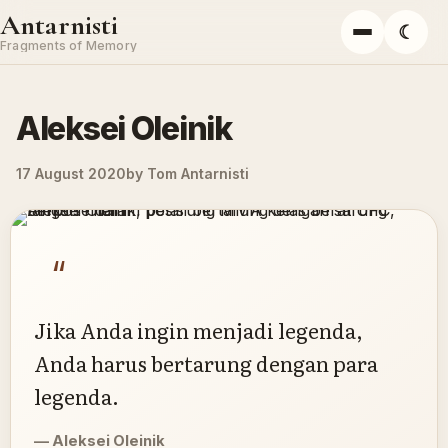
Skip to content
Antarnisti
☾
Menu
Fragments of Memory
Aleksei Oleinik
17 August 2020
by
Tom Antarnisti
“
Jika Anda ingin menjadi legenda,
Anda harus bertarung dengan para
legenda.
Aleksei Oleinik