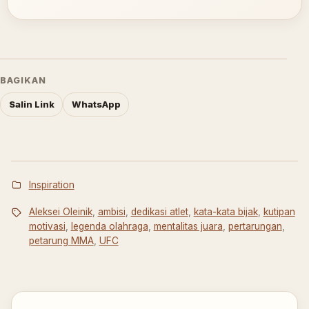
BAGIKAN
Salin Link
WhatsApp
Inspiration
Aleksei Oleinik
,
ambisi
,
dedikasi atlet
,
kata-kata bijak
,
kutipan
motivasi
,
legenda olahraga
,
mentalitas juara
,
pertarungan
,
petarung MMA
,
UFC