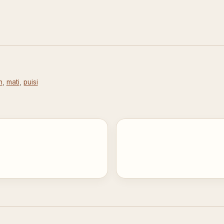
n
,
mati
,
puisi