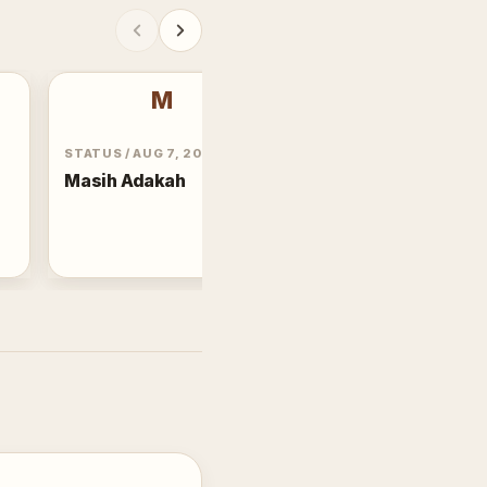
M
STATUS
/
AUG 7, 2003
Masih Adakah
POST
/
MAR 23, 2026
Bayu di Balik Kabut