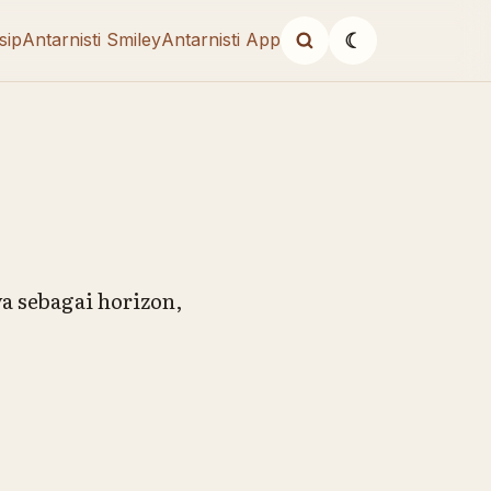
sip
Antarnisti Smiley
Antarnisti App
☾
a sebagai horizon,