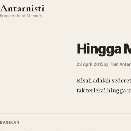
Skip to content
Antarnisti
Fragments of Memory
Hingga M
23 April 2015
by
Tom Antarn
Kisah adalah sedere
tak terlerai hingga 
BAGIKAN