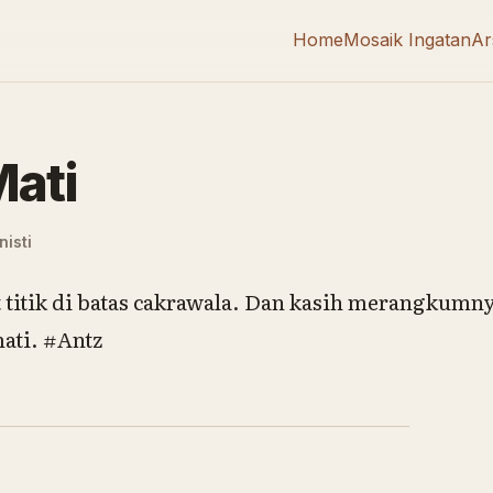
Home
Mosaik Ingatan
Ar
ati
isti
t titik di batas cakrawala. Dan kasih merangkumny
mati. #Antz