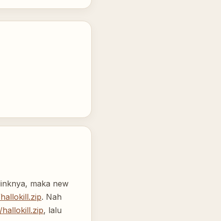
k linknya, maka new
allokill.zip
. Nah
hallokill.zip
, lalu