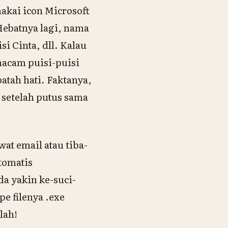
akai icon Microsoft
Hebatnya lagi, nama
i Cinta, dll. Kalau
macam puisi-puisi
patah hati. Faktanya,
 setelah putus sama
at email atau tiba-
tomatis
a yakin ke-suci-
pe filenya
.exe
lah!