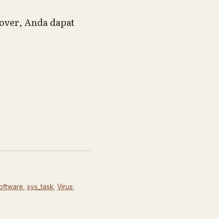
mover
, Anda dapat
oftware
,
sys_task
,
Virus
,