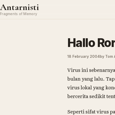
Skip to content
Antarnisti
Fragments of Memory
Hallo Ror
18 February 2004
by
Tom A
Virus ini sebenarnya
bulan yang lalu. Ta
virus lokal yang ko
bercerita sedikit t
Seperti sifat virus