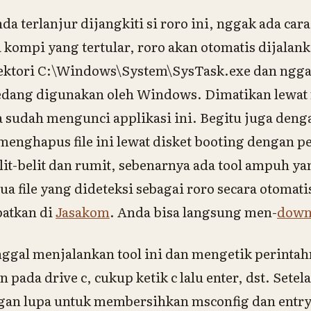
a terlanjur dijangkiti si roro ini, nggak ada cara 
ompi yang tertular, roro akan otomatis dijalanka
irektori C:\Windows\System\SysTask.exe dan nggak
sedang digunakan oleh Windows. Dimatikan lewat
 sudah mengunci applikasi ini. Begitu juga denga
menghapus file ini lewat disket booting dengan p
lit-belit dan rumit, sebenarnya ada tool ampuh y
 file yang dideteksi sebagai roro secara otomati
patkan di
Jasakom
. Anda bisa langsung men-
down
nggal menjalankan tool ini dan mengetik perinta
pada drive c, cukup ketik c lalu enter, dst. Setela
an lupa untuk membersihkan msconfig dan entry 