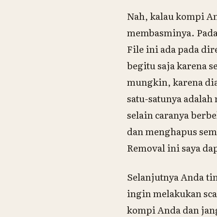
Nah, kalau kompi And
membasminya. Pada k
File ini ada pada d
begitu saja karena 
mungkin, karena dia
satu-satunya adalah 
selain caranya berbe
dan menghapus semua
Removal ini saya da
Selanjutnya Anda ti
ingin melakukan scan 
kompi Anda dan jang