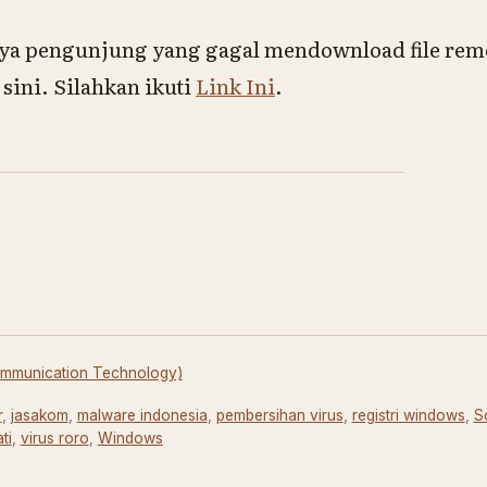
ya pengunjung yang gagal mendownload
file re
ini. Silahkan ikuti
Link Ini
.
Communication Technology)
r
,
jasakom
,
malware indonesia
,
pembersihan virus
,
registri windows
,
S
ti
,
virus roro
,
Windows