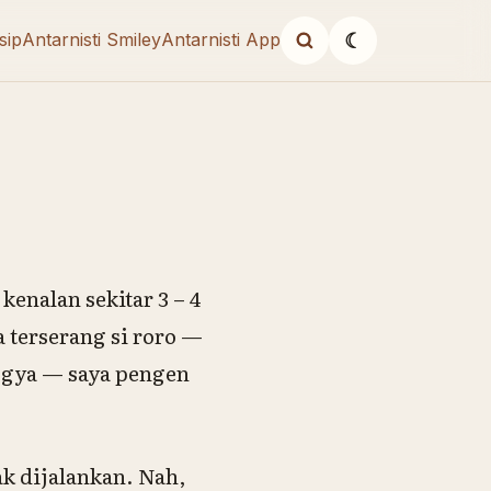
sip
Antarnisti Smiley
Antarnisti App
☾
kenalan sekitar 3 – 4
 terserang si roro —
Yogya — saya pengen
k dijalankan. Nah,