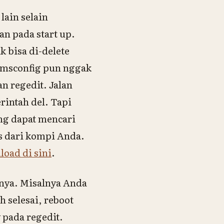
lain selain
n pada start up.
 bisa di-delete
 msconfig pun nggak
n regedit. Jalan
erintah
del
. Tapi
ang dapat mencari
s dari kompi Anda.
load
di sini
.
hnya. Misalnya Anda
h selesai, reboot
pada regedit.