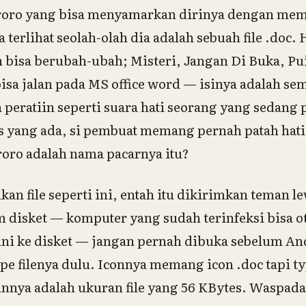
n roro yang bisa menyamarkan dirinya dengan mem
 terlihat seolah-olah dia adalah sebuah
file .doc
. 
n bisa berubah-ubah; Misteri, Jangan Di Buka, Puis
isa jalan pada MS office word — isinya adalah se
a peratiin seperti suara hati seorang yang sedang 
 yang ada, si pembuat memang pernah patah hati
oro adalah nama pacarnya itu?
 file seperti ini, entah itu dikirimkan teman lew
am disket — komputer yang sudah terinfeksi bisa o
ini ke disket — jangan pernah dibuka sebelum And
ype filenya dulu. Iconnya memang
icon .doc
tapi ty
lainnya adalah ukuran file yang 56 KBytes. Waspada