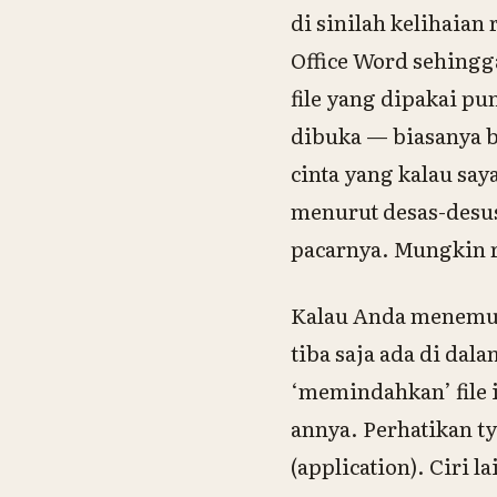
di sinilah kelihaia
Office Word sehingga
file yang dipakai pu
dibuka — biasanya b
cinta yang kalau say
menurut desas-desus
pacarnya. Mungkin r
Kalau Anda menemukan
tiba saja ada di dal
‘memindahkan’ file 
annya. Perhatikan t
(
application
). Ciri 