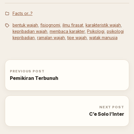
Facts or...?
bentuk wajah
,
fisiognomi
,
ilmu firasat
,
karakteristik wajah
,
kepribadian wajah
,
membaca karakter
,
Psikologi
,
psikologi
kepribadian
,
ramalan wajah
,
tipe wajah
,
watak manusia
PREVIOUS POST
Pemikiran Terbunuh
NEXT POST
C’e Solo I’Inter