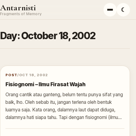
Skip to content
Antarnisti
☾
Menu
Fragments of Memory
Day:
October 18, 2002
POST
/
OCT 18, 2002
Fisiognomi – Ilmu Firasat Wajah
Orang cantik atau ganteng, belum tentu punya sifat yang
baik, lho. Oleh sebab itu, jangan terlena oleh bentuk
luarnya saja. Kata orang, dalamnya laut dapat diduga,
dalamnya hati siapa tahu. Tapi dengan fisiognomi (ilmu…