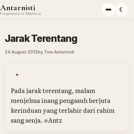
Skip to content
Antarnisti
☾
Menu
Fragments of Memory
Jarak Terentang
24 August 2013
by
Tom Antarnisti
✦
Pada jarak terentang, malam
menjelma inang pengasuh berjuta
kerinduan yang terlahir dari rahim
sang senja. #Antz