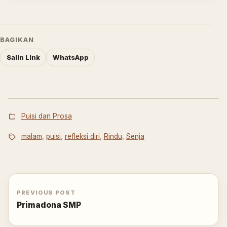
BAGIKAN
Salin Link
WhatsApp
Puisi dan Prosa
malam
,
puisi
,
refleksi diri
,
Rindu
,
Senja
PREVIOUS POST
Primadona SMP