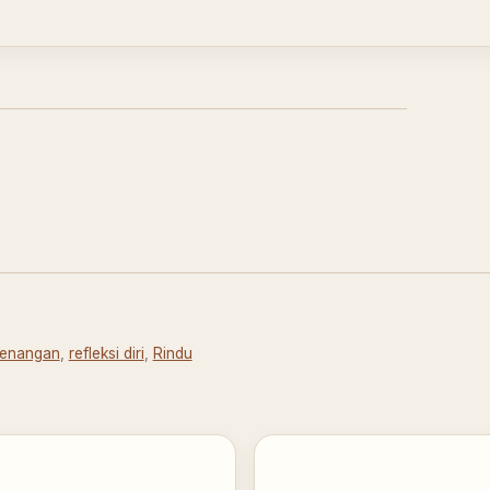
enangan
,
refleksi diri
,
Rindu