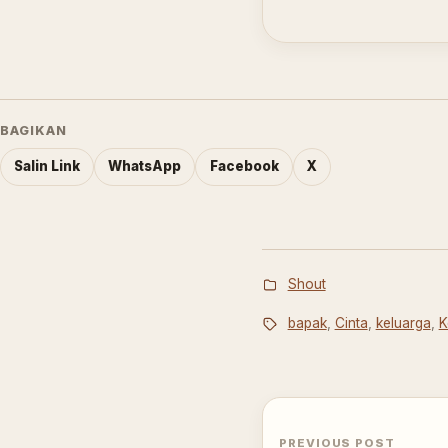
BAGIKAN
Salin Link
WhatsApp
Facebook
X
Shout
bapak
,
Cinta
,
keluarga
,
K
PREVIOUS POST