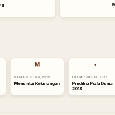
ng
M
M
•
STATUS
/
DEC 4, 2012
IMAGE
/
JUN 14, 2018
Mencintai Kekurangan
Prediksi Piala Dunia
2018