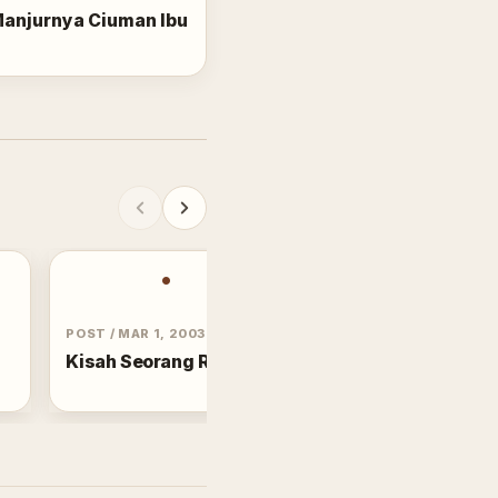
anjurnya Ciuman Ibu
•
C
POST
/
MAR 1, 2003
STATUS
/
JAN 25, 2014
Kisah Seorang Raja
Cinta Saja