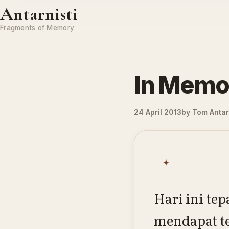
Skip to content
Antarnisti
Fragments of Memory
In Memo
24 April 2013
by
Tom Antar
✦
Hari ini te
mendapat te