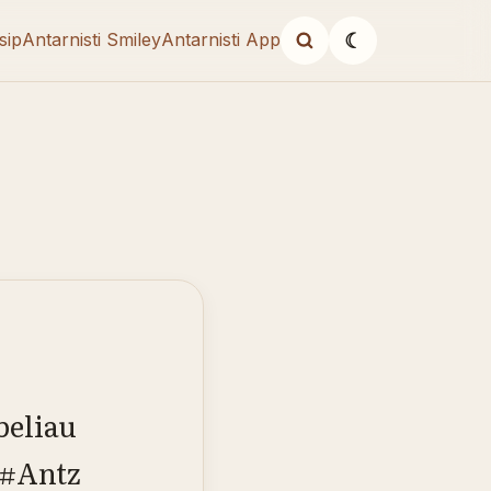
sip
Antarnisti Smiley
Antarnisti App
☾
beliau
 #Antz