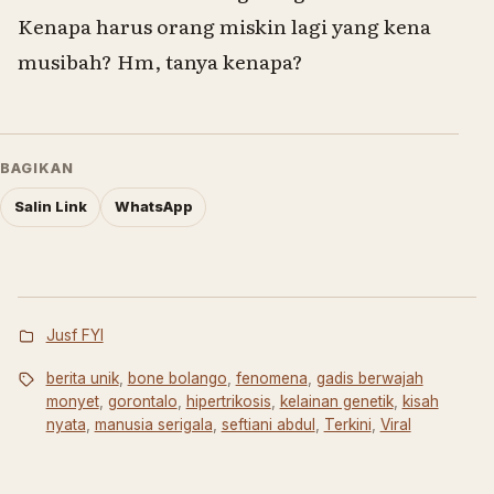
Kenapa harus orang miskin lagi yang kena
musibah? Hm, tanya kenapa?
BAGIKAN
Salin Link
WhatsApp
Jusf FYI
berita unik
,
bone bolango
,
fenomena
,
gadis berwajah
monyet
,
gorontalo
,
hipertrikosis
,
kelainan genetik
,
kisah
nyata
,
manusia serigala
,
seftiani abdul
,
Terkini
,
Viral