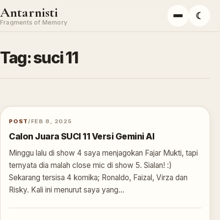
Skip to content
Antarnisti
☾
Menu
Fragments of Memory
Tag:
suci 11
POST
/
FEB 8, 2025
Calon Juara SUCI 11 Versi Gemini AI
Minggu lalu di show 4 saya menjagokan Fajar Mukti, tapi
ternyata dia malah close mic di show 5. Sialan! :)
Sekarang tersisa 4 komika; Ronaldo, Faizal, Virza dan
Risky. Kali ini menurut saya yang…